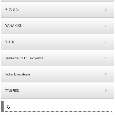
ヤスミン
YANAKIKU
YU+KI
Yukihide “YT” Takiyama
Yoko Blaqstone
吉田知加
ら