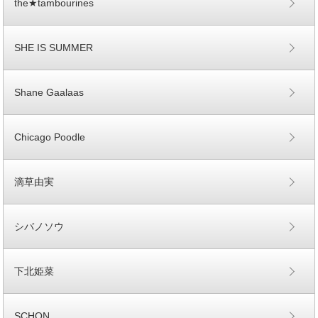
the★tambourines
SHE IS SUMMER
Shane Gaalaas
Chicago Poodle
滴草由実
シバノソウ
下北姫菜
SCHON