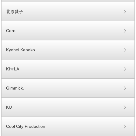
北原愛子
Caro
Kyohei Kaneko
KI☆LA
Gimmick.
KU
Cool City Production