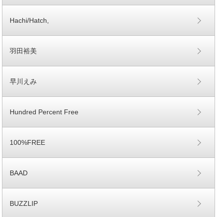
Hachi/Hatch,
羽田裕美
早川えみ
Hundred Percent Free
100%FREE
BAAD
BUZZLIP