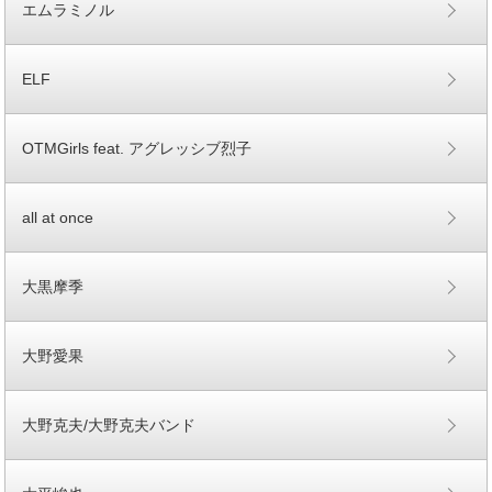
エムラミノル
ELF
OTMGirls feat. アグレッシブ烈子
all at once
大黒摩季
大野愛果
大野克夫/大野克夫バンド