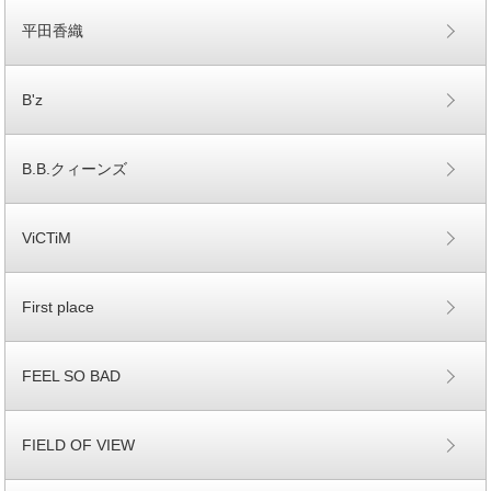
平田香織
B'z
B.B.クィーンズ
ViCTiM
First place
FEEL SO BAD
FIELD OF VIEW