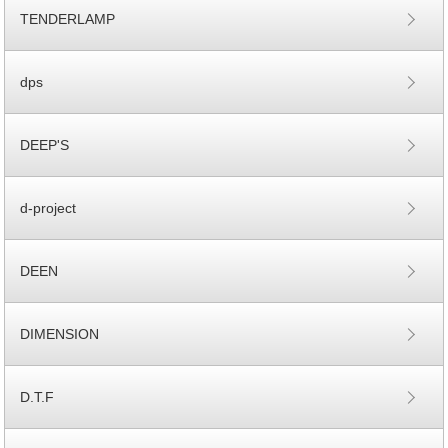
TENDERLAMP
dps
DEEP'S
d-project
DEEN
DIMENSION
D.T.F