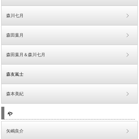
森川七月
森田葉月
森田葉月＆森川七月
森友嵐士
森本美紀
や
矢嶋良介