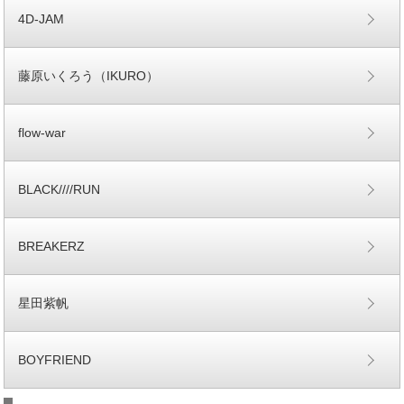
4D-JAM
藤原いくろう（IKURO）
flow-war
BLACK////RUN
BREAKERZ
星田紫帆
BOYFRIEND