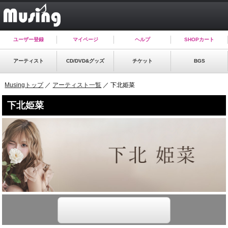
ユーザー登録
マイページ
ヘルプ
SHOPカート
アーティスト
CD/DVD&グッズ
チケット
BGS
Musingトップ
／
アーティスト一覧
／ 下北姫菜
下北姫菜