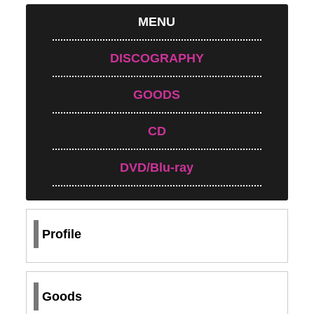
MENU
DISCOGRAPHY
GOODS
CD
DVD/Blu-ray
Profile
Goods