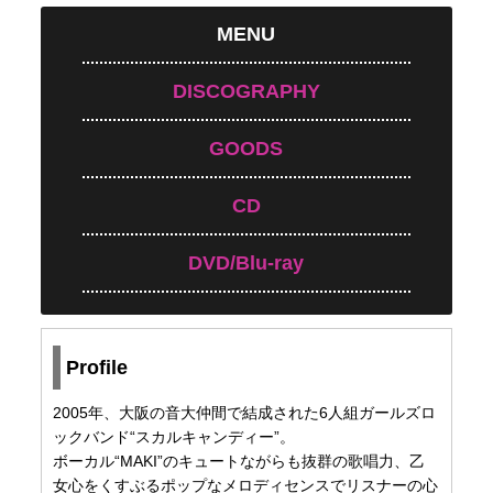
MENU
DISCOGRAPHY
GOODS
CD
DVD/Blu-ray
Profile
2005年、大阪の音大仲間で結成された6人組ガールズロ
ックバンド“スカルキャンディー”。
ボーカル“MAKI”のキュートながらも抜群の歌唱力、乙
女心をくすぶるポップなメロディセンスでリスナーの心