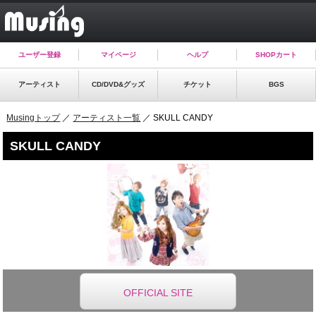
ユーザー登録
マイページ
ヘルプ
SHOPカート
アーティスト
CD/DVD&グッズ
チケット
BGS
Musingトップ
／
アーティスト一覧
／ SKULL CANDY
SKULL CANDY
OFFICIAL SITE