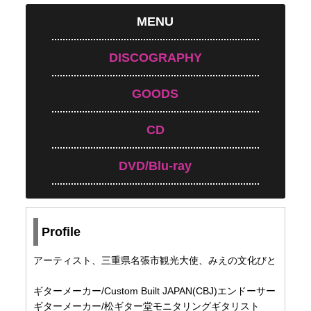
MENU
DISCOGRAPHY
GOODS
CD
DVD/Blu-ray
Profile
アーティスト、三重県名張市観光大使、みえの文化びと
ギターメーカー/Custom Built JAPAN(CBJ)エンドーサー
ギターメーカー/松ギター堂モニタリングギタリスト