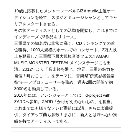
19歳に応募したメジャーレーベルGIZA studio主催オー
ディションを経て、スタジオミュージシャンとしてキャ
リアをスタートさせる。
その後アーティストとしての活動を開始し、これまでに
インディーズで3作品をリリース。
三重県での知名度は非常に高く、CDランキングでの首
位獲得、1000人規模のホールでのコンサート、2万人以
上を動員した三重県下最大規模音楽フェス/TAMAKI
MUSIC MONSTER FESTIVALメインステージにも出
演。2012年より「音楽祭を通じ、地元、三重の魅力を
発信！町おこし！」をテーマに、音楽祭”伊賀忍者音楽
祭”チーフプロデューサーを務め、過去2回の開催で約
3000名を動員している。
2016年には、アレンジャーとしては、d-project with
ZARDへ参加。ZARD「かけがえのないもの」を担当。
これまでにも様々なテレビ番組に出演、さらに楽曲提
供、タイアップ曲も多数！まさに、新人とは呼べない実
績を持つアーティストである。