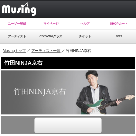
ユーザー登録
マイページ
ヘルプ
SHOPカート
アーティスト
CD/DVD&グッズ
チケット
BGS
Musingトップ
／
アーティスト一覧
／ 竹田NINJA京右
竹田NINJA京右