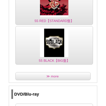
55 RED【STANDARD盤】
55 BLACK【BIG盤】
≫ more
DVD/Blu-ray