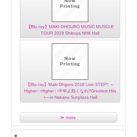
【Blu-ray】MAKI OHGURO MUSIC MUSCLE
TOUR 2019 Shibuya NHK Hall
【Blu-ray】Maki Ohguro 2018 Live-STEP!! ～
Higher↑↑Higher↑↑中年よ熱くなれ!!Greatest Hits
+～in Nakano Sunplaza Hall
≫ more