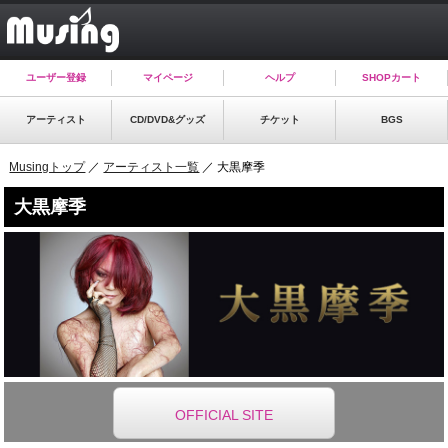
ユーザー登録
マイページ
ヘルプ
SHOPカート
アーティスト
CD/DVD&グッズ
チケット
BGS
Musingトップ
／
アーティスト一覧
／ 大黒摩季
大黒摩季
OFFICIAL SITE