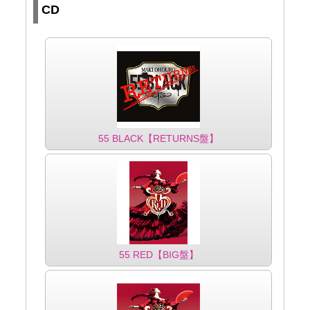
CD
55 BLACK【RETURNS盤】
55 RED【BIG盤】