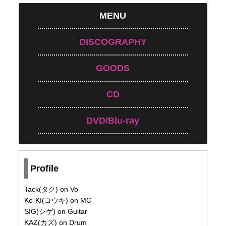
MENU
DISCOGRAPHY
GOODS
CD
DVD/Blu-ray
Profile
Tack(タク) on Vo
Ko-KI(コウキ) on MC
SIG(シゲ) on Guitar
KAZ(カズ) on Drum