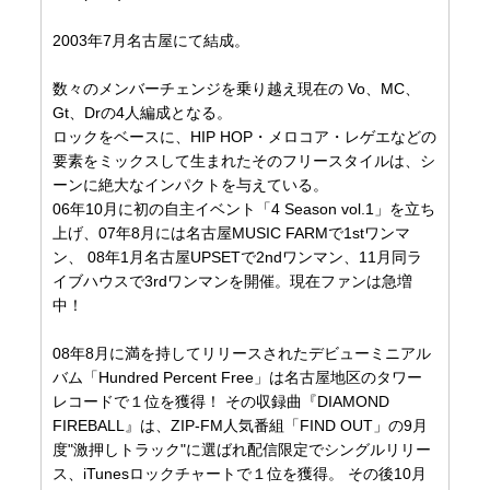
2003年7月名古屋にて結成。
数々のメンバーチェンジを乗り越え現在の Vo、MC、
Gt、Drの4人編成となる。
ロックをベースに、HIP HOP・メロコア・レゲエなどの
要素をミックスして生まれたそのフリースタイルは、シ
ーンに絶大なインパクトを与えている。
06年10月に初の自主イベント「4 Season vol.1」を立ち
上げ、07年8月には名古屋MUSIC FARMで1stワンマ
ン、 08年1月名古屋UPSETで2ndワンマン、11月同ラ
イブハウスで3rdワンマンを開催。現在ファンは急増
中！
08年8月に満を持してリリースされたデビューミニアル
バム「Hundred Percent Free」は名古屋地区のタワー
レコードで１位を獲得！ その収録曲『DIAMOND
FIREBALL』は、ZIP-FM人気番組「FIND OUT」の9月
度"激押しトラック"に選ばれ配信限定でシングルリリー
ス、iTunesロックチャートで１位を獲得。 その後10月