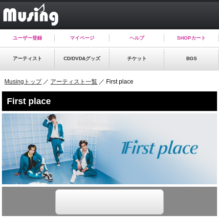
ユーザー登録
マイページ
ヘルプ
SHOPカート
アーティスト
CD/DVD&グッズ
チケット
BGS
Musingトップ
／
アーティスト一覧
／ First place
First place