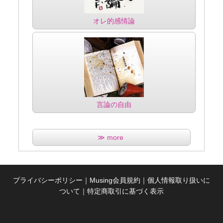
オレ的感情論
言論の自由
≫ more
プライバシーポリシー
｜
Musing会員規約
｜
個人情報取り扱いに
ついて
｜
特定商取引に基づく表示