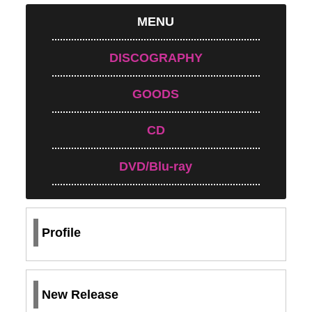
MENU
DISCOGRAPHY
GOODS
CD
DVD/Blu-ray
Profile
New Release