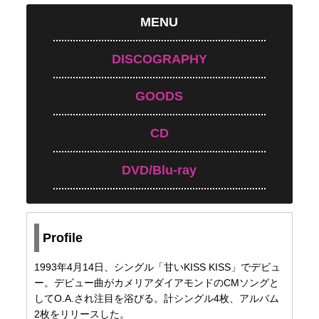
MENU
DISCOGRAPHY
GOODS
CD
DVD/Blu-ray
Profile
1993年4月14日、シングル「甘いKISS KISS」でデビュ
ー。デビュー曲がカメリアダイアモンドのCMソングと
してO.A.され注目を浴びる。計シングル4枚、アルバム
2枚をリリースした。