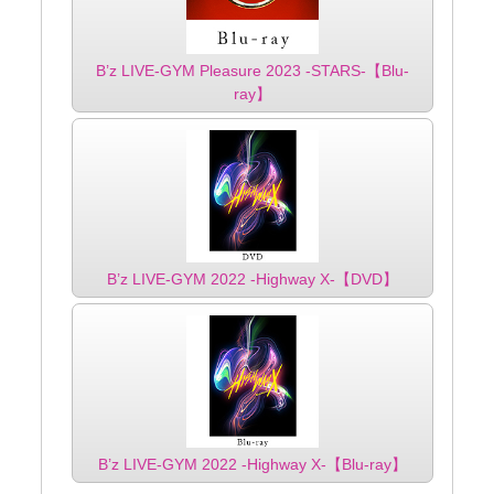
B’z LIVE-GYM Pleasure 2023 -STARS-【Blu-
ray】
B’z LIVE-GYM 2022 -Highway X-【DVD】
B’z LIVE-GYM 2022 -Highway X-【Blu-ray】