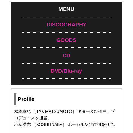
MENU
DISCOGRAPHY
GOODS
CD
DVD/Blu-ray
Profile
松本孝弘 ［TAK MATSUMOTO］ ギター及び作曲、プ
ロデュースを担当。
稲葉浩志 ［KOSHI INABA］ ボーカル及び作詞を担当｡