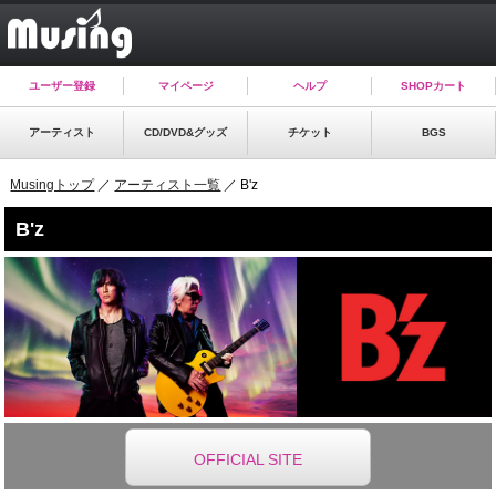
ユーザー登録
マイページ
ヘルプ
SHOPカート
アーティスト
CD/DVD&グッズ
チケット
BGS
Musingトップ
／
アーティスト一覧
／ B'z
B'z
OFFICIAL SITE