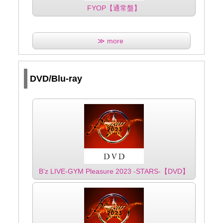
FYOP【通常盤】
≫ more
DVD/Blu-ray
B’z LIVE-GYM Pleasure 2023 -STARS-【DVD】