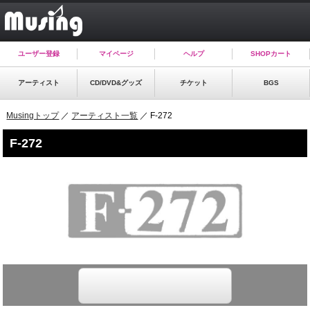
ユーザー登録
マイページ
ヘルプ
SHOPカート
アーティスト
CD/DVD&グッズ
チケット
BGS
Musingトップ
／
アーティスト一覧
／ F-272
F-272