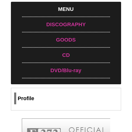
MENU
DISCOGRAPHY
GOODS
CD
DVD/Blu-ray
Profile