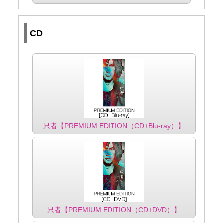
CD
只者【PREMIUM EDITION（CD+Blu-ray）】
只者【PREMIUM EDITION（CD+DVD）】