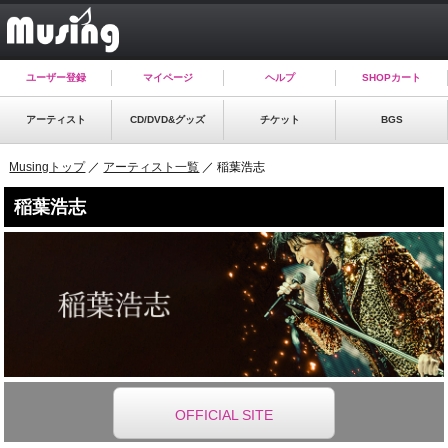
ユーザー登録
マイページ
ヘルプ
SHOPカート
アーティスト
CD/DVD&グッズ
チケット
BGS
Musingトップ
／
アーティスト一覧
／ 稲葉浩志
稲葉浩志
OFFICIAL SITE