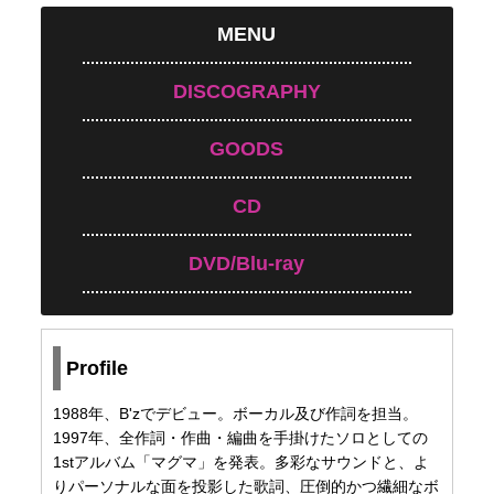
MENU
DISCOGRAPHY
GOODS
CD
DVD/Blu-ray
Profile
1988年、B'zでデビュー。ボーカル及び作詞を担当。
1997年、全作詞・作曲・編曲を手掛けたソロとしての
1stアルバム「マグマ」を発表。多彩なサウンドと、よ
りパーソナルな面を投影した歌詞、圧倒的かつ繊細なボ