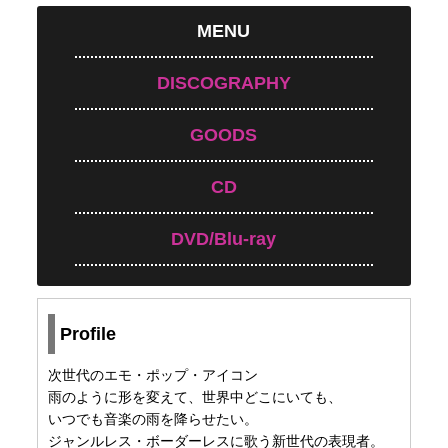
MENU
DISCOGRAPHY
GOODS
CD
DVD/Blu-ray
Profile
次世代のエモ・ポップ・アイコン
⾬のように形を変えて、世界中どこにいても、
いつでも⾳楽の⾬を降らせたい。
ジャンルレス・ボーダーレスに歌う新世代の表現者。