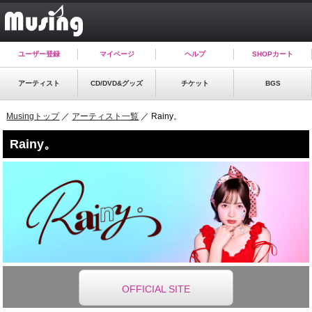
ユーザー登録
マイページ
ヘルプ
SHOPカート
アーティスト
CD/DVD&グッズ
チケット
BGS
Musingトップ
／
アーティスト一覧
／ Rainy。
Rainy。
OFFICIAL SITE