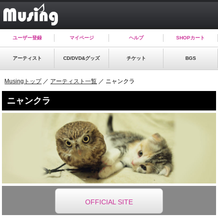
ユーザー登録
マイページ
ヘルプ
SHOPカート
アーティスト
CD/DVD&グッズ
チケット
BGS
Musingトップ
／
アーティスト一覧
／ ニャンクラ
ニャンクラ
OFFICIAL SITE