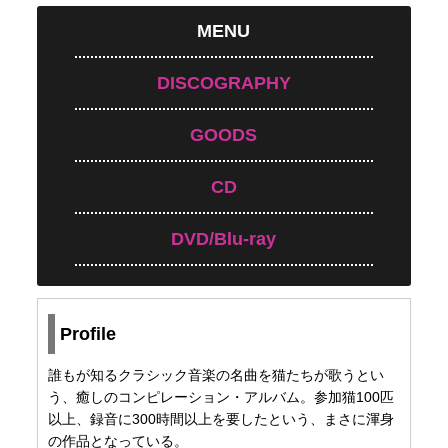
MENU
DISCOGRAPHY
GOODS
CD
DVD/Blu-ray
Profile
誰もが知るクラシック音楽の名曲を猫たちが歌うとい
う、癒しのコンピレーション・アルバム。参加猫100匹
以上、録音に300時間以上を要したという、まさに渾身
の作品となっている。