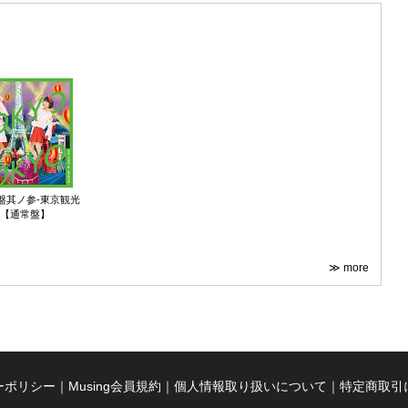
盤其ノ参-東京観光
-【通常盤】
≫ more
ーポリシー
｜
Musing会員規約
｜
個人情報取り扱いについて
｜
特定商取引