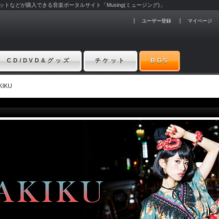
チケットなどが購入できる音楽ポータルサイト「Musing(ミュージング)」
ユーザー登録
マイページ
CD/DVD&グッズ
チケット
BGS
KIKU