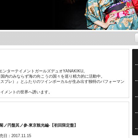
エンターテイメントガールズデュオYANAKIKU。
、国内のみならず海の向こうの国々を巡り精力的に活動中。
コスプレ）』とふたりのツインボーカルが生み出す独特のパフォーマン
テイメントの世界へ誘います。
菊ノ円盤其ノ参-東京観光編-【初回限定盤】
売日：2017.11.15