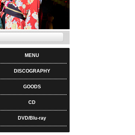
MENU
DISCOGRAPHY
GOODS
CD
DVD/Blu-ray