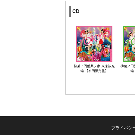
CD
柳菊ノ円盤其ノ参-東京観光
柳菊ノ円
編-【初回限定盤】
編
プライバシ