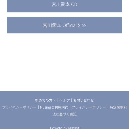
宮川愛李 CD
宮川愛李 Official Site
初めての方へ
│
ヘルプ
│
お問い合わせ
プライバシーポリシー
｜
Musingご利用規約
｜
プライバシーポリシー
｜
特定商取引
法に基づく表記
Powerd by
Musing