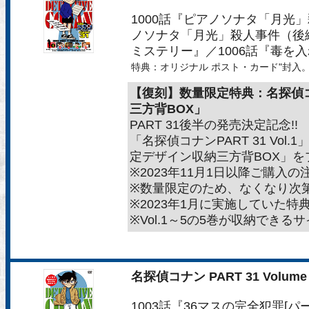
1000話『ピアノソナタ「月光」
ノソナタ「月光」殺人事件（後編
ミステリー』／1006話『毒を
特典：オリジナル ポスト・カード"封入
【復刻】数量限定特典：名探偵コ
三方背BOX」
PART 31後半の発売決定記念!!
「名探偵コナンPART 31 Vol
定デザイン収納三方背BOX」を
※2023年11月1日以降ご購入
※数量限定のため、なくなり次
※2023年1月に実施していた
※Vol.1～5の5巻が収納でき
名探偵コナン PART 31 Volume 
1003話『36マスの完全犯罪[パ