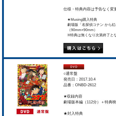
仕様・特典内容は予告なく変
★Musing購入特典
劇場版「名探偵コナン から
（90mm×90mm）
※特典は無くなり次第終了と
○通常盤
発売日：2017.10.4
品番：ONBD-2612
★収録内容
劇場版本編（112分）＋特典
★封入特典