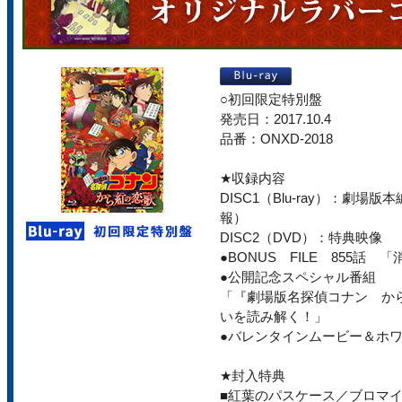
○初回限定特別盤
発売日：2017.10.4
品番：ONXD-2018
★収録内容
DISC1（Blu-ray）：劇
報）
DISC2（DVD）：特典映像
●BONUS FILE 855話
●公開記念スペシャル番組
「『劇場版名探偵コナン か
いを読み解く！」
●バレンタインムービー＆ホ
★封入特典
■紅葉のパスケース／ブロマ