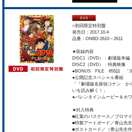
○初回限定特別盤
発売日：2017.10.4
品番：ONBD-2610～2611
★収録内容
DISC1（DVD）：劇場版本
DISC2（DVD）：特典映像
●BONUS FILE 855話
●公開記念スペシャル番組
「『劇場版名探偵コナン か
いを読み解く！」
●バレンタインムービー＆ホ
★封入特典
■紅葉のパスケース／ブロマ
■特製アートボード／青山先生
■ポストカード／（青山先生