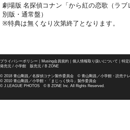
劇場版 名探偵コナン「から紅の恋歌（ラブ
別版・通常盤）
※特典は無くなり次第終了となります。
プライバシーポリシー
｜
Musing会員規約
｜
個人情報取り扱いについて
｜
特定
発売元 / 小学館 販売元 / B ZONE
© 2018 青山剛昌／名探偵コナン製作委員会 © 青山剛昌／小学館・読売テレビ
© 2010 青山剛昌／小学館・「まじっく快斗」製作委員会
© J.LEAGUE PHOTOS © B ZONE Inc. All Rights Reserved.