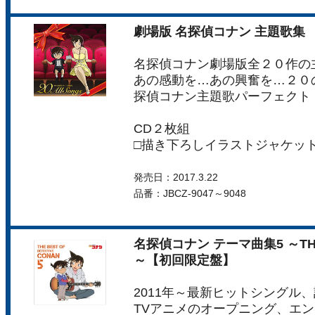
劇場版 名探偵コナン 主題歌集 ～“
名探偵コナン劇場版全２０作の
あの感動を…あの興奮を…２０
探偵コナン主題歌パーフェクト
CD２枚組
□描き下ろしイラストジャケッ
発売日：2017.3.22
品番：JBCZ-9047～9048
名探偵コナン テーマ曲集5 ～THE B
～【初回限定盤】
2011年～最新ヒットシングル
TVアニメのオープニング、エ