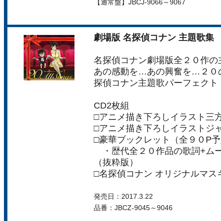
【通常盤】JBCJ-9066～9067
劇場版 名探偵コナン 主題歌集 ～“
名探偵コナン劇場版全２０作の
あの感動を…あの興奮を…２０
探偵コナン主題歌パーフェクト
CD2枚組
□アニメ描き下ろしイラスト三
□アニメ描き下ろしイラストジ
□豪華ブックレット（全９０P
・歴代全２０作品の歌詞+ムー
（抜粋版）
□名探偵コナン オリジナルマス
発売日：2017.3.22
品番：JBCZ-9045～9046