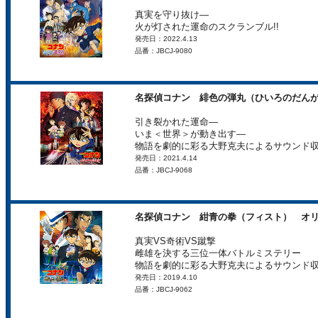
真実を守り抜け―
火が灯された運命のスクランブル!!
発売日：2022.4.13
品番：JBCJ-9080
名探偵コナン 緋色の弾丸（ひいろのだん
引き裂かれた運命―
いま＜世界＞が動き出す―
物語を劇的に彩る大野克夫によるサウンド収
発売日：2021.4.14
品番：JBCJ-9068
名探偵コナン 紺青の拳（フィスト） オ
真実VS奇術VS蹴撃
雌雄を決する三位一体バトルミステリー
物語を劇的に彩る大野克夫によるサウンド収
発売日：2019.4.10
品番：JBCJ-9062