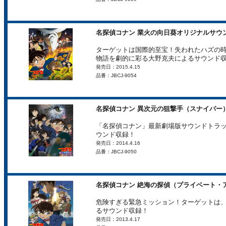
名探偵コナン 業火の向日葵オリジナルサウ
ターゲットは国際的至宝！失われたハズの
物語を劇的に彩る大野克夫によるサウンド
発売日：2015.4.15
品番：JBCJ-9054
名探偵コナン 異次元の狙撃手（スナイパー
「名探偵コナン」最新劇場版サウンドトラ
ウンド収録！
発売日：2014.4.16
品番：JBCJ-9050
名探偵コナン 絶海の探偵（プライベート・
危険すぎる緊急ミッション！ターゲットは、
るサウンド収録！
発売日：2013.4.17