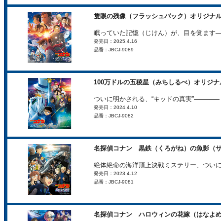
隻眼の残像（フラッシュバック）オリジナ
眠っていた記憶（じけん）が、目を覚ます
発売日：2025.4.16
品番：JBCJ-9089
100万ドルの五稜星（みちしるべ）オリジ
ついに明かされる、“キッドの真実”――――
発売日：2024.4.10
品番：JBCJ-9082
名探偵コナン 黒鉄（くろがね）の魚影（
絶体絶命の海洋頂上決戦ミステリー、ついに
発売日：2023.4.12
品番：JBCJ-9081
名探偵コナン ハロウィンの花嫁（はなよ