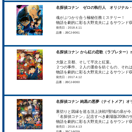
名探偵コナン ゼロの執行人 オリジナル
魂がぶつかり合う極秘任務ミステリー！
物語を劇的に彩る大野克夫によるサウンド収
発売日：2018.4.11
品番：JBCJ-9061
名探偵コナン から紅の恋歌（ラブレター）
大阪と京都、そして平次と紅葉。
２つの事件、２人の運命を紡ぐもの、それ
物語を劇的に彩る大野克夫によるサウンド収
発売日：2017.4.12
品番：JBCJ-9060
名探偵コナン 純黒の悪夢（ナイトメア）オ
裏切りと因縁を巡る頂上決戦!!聖域の扉が今
「名探偵コナン」記念すべき劇場版20弾のサ
物語を劇的に彩る大野克夫によるサウンド収
発売日：2016.4.13
品番：JBCJ-9059