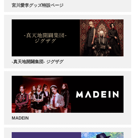
宮川愛李グッズ特設ページ
-真天地開闢集団- ジグザグ
MADEIN