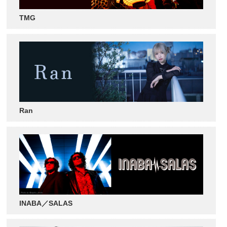
TMG
Ran
INABA／SALAS