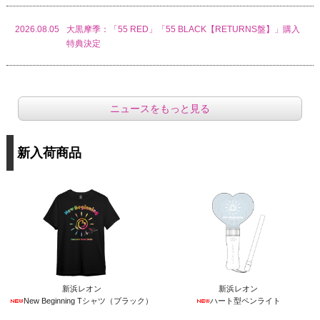
2026.08.05
大黒摩季：「55 RED」「55 BLACK【RETURNS盤】」購入
特典決定
2026.08.03
AislE：オフィシャルグッズ販売開始！
ニュースをもっと見る
2026.08.03
未完成ブレイブ：オフィシャルグッズ販売開始！
新入荷商品
2026.07.28
T-BOLAN：【7/30 18時より】「T-BOLAN LAST LIVE FINAL
CHAPTER ガラスクロック」受注販売決定
2026.07.18
BREAKERZ：「BREAKERZ 19th Anniversary Live -19
BOX-」グッズ販売開始
新浜レオン
新浜レオン
2026.07.15
WANDS：「WANDS Live Tour 2025 ～TIME STEW～」オリジ
New Beginning Tシャツ（ブラック）
ハート型ペンライト
ナルVRゴーグル/VRグラス付きVR視聴カード販売決定