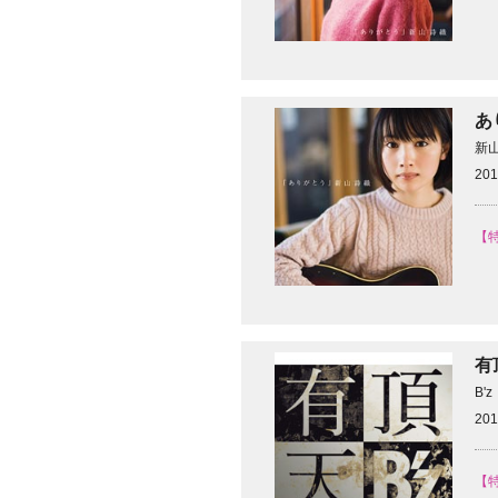
あ
新
201
【
有
B'z
201
【