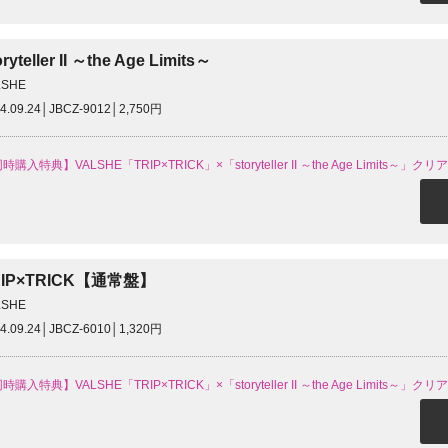
oryteller II ～the Age Limits～
LSHE
4.09.24│JBCZ-9012│2,750円
時購入特典】VALSHE「TRIP×TRICK」×「storyteller II ～the Age Limits～」
RIP×TRICK【通常盤】
LSHE
4.09.24│JBCZ-6010│1,320円
時購入特典】VALSHE「TRIP×TRICK」×「storyteller II ～the Age Limits～」