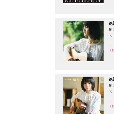
絶
新
201
【
絶
新
201
【