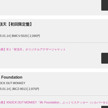
頂天【初回限定盤】
5.01.14│BMCV-5020│2,090円
特典】B`z「有頂天」オリジナルアナザージャケット
. Foundation
OCK OUT MONKEY
5.01.14│JBCZ-9013│2,970円
典】KNOCK OUT MONKEY「Mr. Foundation」ぷっくりステッカー（シルバー＆