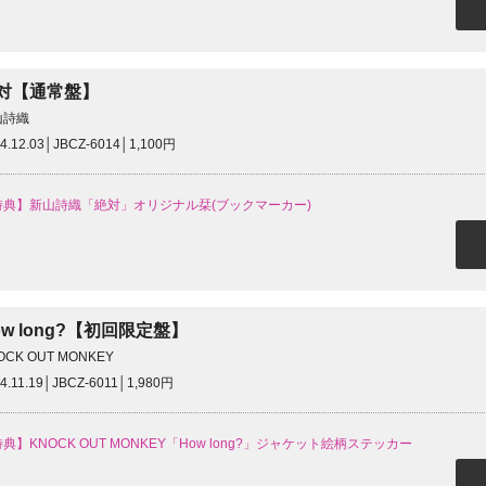
対【通常盤】
山詩織
4.12.03│JBCZ-6014│1,100円
特典】新山詩織「絶対」オリジナル栞(ブックマーカー)
ow long?【初回限定盤】
OCK OUT MONKEY
4.11.19│JBCZ-6011│1,980円
典】KNOCK OUT MONKEY「How long?」ジャケット絵柄ステッカー