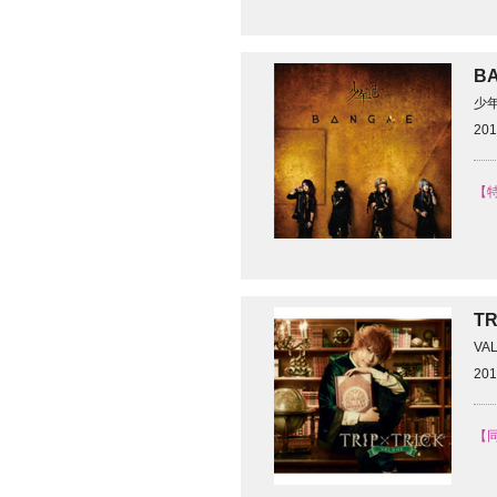
B
少
201
【特
T
VA
201
【同