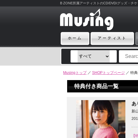
B ZONE所属アーティストのCD/DVD/グッズ・
ホーム
アーティスト
Musingトップ
／
SHOPトップページ
／ 特
特典付き商品一覧
あ
新
201
【