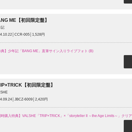
ANG ME【初回限定盤】
年記
4.10.22│CCR-005│1,528円
典】少年記「BANG ME」直筆サイン入りライブフォト (B)
RIP×TRICK【初回限定盤】
LSHE
4.09.24│JBCZ-6009│2,420円
時購入特典】VALSHE「TRIP×TRICK」×「storyteller II ～the Age Limits～」