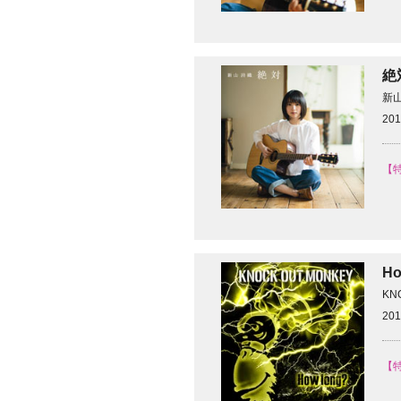
絶
新
201
【
H
KN
201
【特