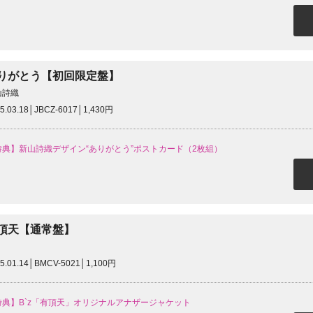
りがとう【初回限定盤】
山詩織
5.03.18│JBCZ-6017│1,430円
特典】新山詩織デザイン“ありがとう”ポストカード（2枚組）
頂天【通常盤】
5.01.14│BMCV-5021│1,100円
特典】B`z「有頂天」オリジナルアナザージャケット