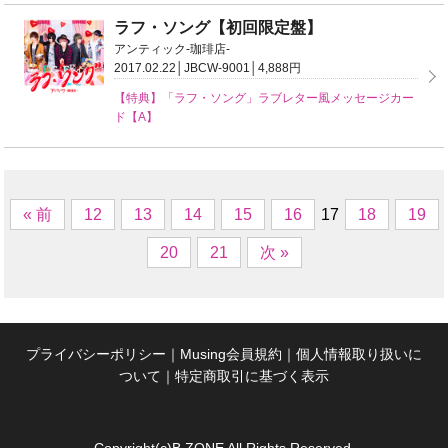
ラフ・ソング【初回限定盤】
アンティック-珈琲店-
2017.02.22│JBCW-9001│4,888円
【特典】「ラフ・ソング」ラブレター風メッセージカー
ド【A】
« 前
12
13
14
15
16
17
18
19
20
21
次 »
プライバシーポリシー
｜
Musing会員規約
｜
個人情報取り扱いに
ついて
｜
特定商取引に基づく表示
Copyright(c)B ZONE All Rights Reserved.