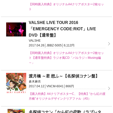
【同時購入特典】オリジナルA4クリアポスター2枚セッ
ト
VALSHE LIVE TOUR 2016
「EMERGENCY CODE:RIOT」LIVE
DVD【通常盤】
VALSHE
2017.04.26│JBBZ-5005│6,112円
【同時購入特典】オリジナルA4クリアポスター2枚セッ
ト【通常盤特典】ラジオ風CD「バルラジ～Musing編
～」
渡月橋 ～君 想ふ～【名探偵コナン盤】
倉木麻衣
2017.04.12│VNCM-6041│866円
【購入特典】A4クリアポスターC、【特典】“から紅の渡
月橋”オリジナルデザインクリアファル（A5）
名探偵コナン「から紅の恋歌（ラブレタ