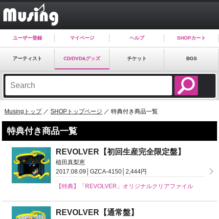
ユーザー登録
マイページ
ヘルプ
SHOPカート
アーティスト
CD/DVD&グッズ
チケット
BGS
Musingトップ
／
SHOPトップページ
／ 特典付き商品一覧
特典付き商品一覧
REVOLVER【初回生産完全限定盤】
植田真梨恵
2017.08.09│GZCA-4150│2,444円
【特典】「REVOLVER」オリジナルクリアファイル
REVOLVER【通常盤】