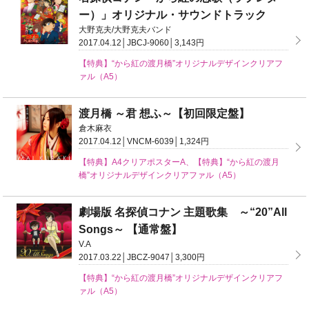
ー）」オリジナル・サウンドトラック
大野克夫/大野克夫バンド
2017.04.12│JBCJ-9060│3,143円
【特典】“から紅の渡月橋”オリジナルデザインクリアフ
ァル（A5）
渡月橋 ～君 想ふ～【初回限定盤】
倉木麻衣
2017.04.12│VNCM-6039│1,324円
【特典】A4クリアポスターA、【特典】“から紅の渡月
橋”オリジナルデザインクリアファル（A5）
劇場版 名探偵コナン 主題歌集 ～“20”All
Songs～ 【通常盤】
V.A
2017.03.22│JBCZ-9047│3,300円
【特典】“から紅の渡月橋”オリジナルデザインクリアフ
ァル（A5）