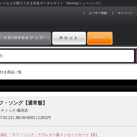
チケットなどが購入できる音楽ポータルサイト「Musing(ミュージング)」
ユーザー登録
マイページ
CD/DVD&グッズ
チケット
BGS
典付き商品一覧
フ・ソング【通常盤】
ンティック-珈琲店-
7.02.22│JBCW-9002│2,852円
特典】「ラフ・ソング」ラブレター風メッセージカード【B】