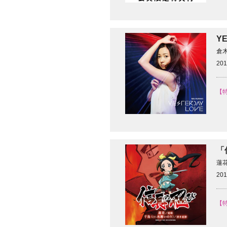
Y
倉
201
【特
「
蓮
201
【