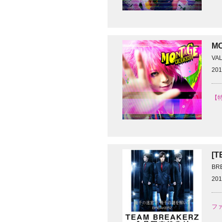
M
VA
201
【特
[
BR
201
ファ