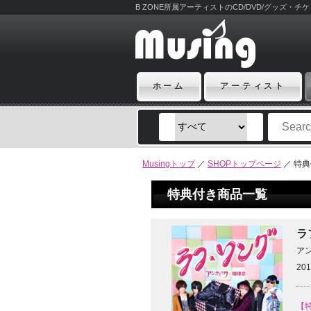
B ZONE所属アーティストのCD/DVD/グッズ・
ホーム
アーティスト
Musingトップ
／
SHOPトップページ
／ 特
特典付き商品一覧
ラ
ア
201
【