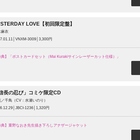
ESTERDAY LOVE【初回限定盤】
木麻衣
7.01.11│VNXM-3009│3,300円
典】「ポストカードセット（Mai Kurakiサインレーザーカット仕様）」
信長の忍び」コミケ限定CD
花／千鳥（CV：水瀬いのり）
6.12.29│JBCI-1236│1,320円
特典】重野なおき先生描き下ろしアナザージャケット