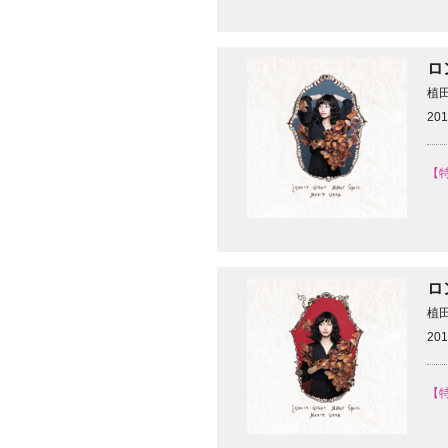
ロ
植
201
【
ロ
植
201
【