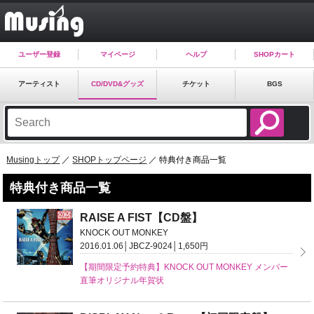
ユーザー登録
マイページ
ヘルプ
SHOPカート
アーティスト
CD/DVD&グッズ
チケット
BGS
Musingトップ
／
SHOPトップページ
／ 特典付き商品一覧
特典付き商品一覧
RAISE A FIST【CD盤】
KNOCK OUT MONKEY
2016.01.06│JBCZ-9024│1,650円
【期間限定予約特典】KNOCK OUT MONKEY メンバー
直筆オリジナル年賀状