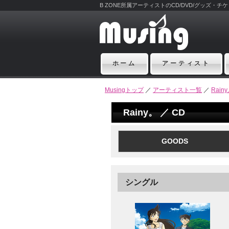
B ZONE所属アーティストのCD/DVD/グッズ・
ホーム
アーティスト
Musingトップ
／
アーティスト一覧
／
Rain
Rainy。 ／ CD
GOODS
シングル