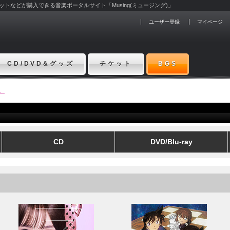
チケットなどが購入できる音楽ポータルサイト「Musing(ミュージング)」
ユーザー登録
マイページ
CD/DVD&グッズ
チケット
BGS
y。
CD
DVD/Blu-ray