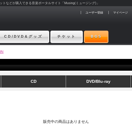
チケットなどが購入できる音楽ポータルサイト「Musing(ミュージング)」
ユーザー登録
マイページ
CD/DVD&グッズ
チケット
BGS
IN
CD
DVD/Blu-ray
販売中の商品はありません