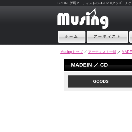
B ZONE所属アーティストのCD/DVD/グッズ・
ホーム
アーティスト
Musingトップ
／
アーティスト一覧
／
MADE
MADEIN ／ CD
GOODS