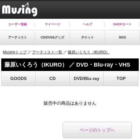
ユーザー登録
マイページ
ヘルプ
SHOPカート
アーティスト
CD/DVD&グッズ
チケット
BGS
Musingトップ
／
アーティスト一覧
／
藤原いくろう（IKURO）
藤原いくろう（IKURO） ／ DVD・Blu-ray・VHS
GOODS
CD
DVD/Blu-ray
TOP
販売中の商品はありません
ページのトップへ