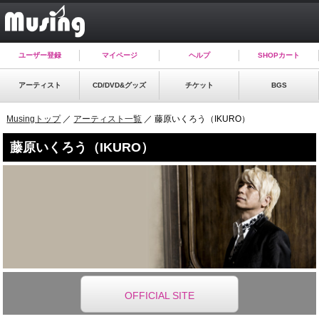
ユーザー登録
マイページ
ヘルプ
SHOPカート
アーティスト
CD/DVD&グッズ
チケット
BGS
Musingトップ
／
アーティスト一覧
／ 藤原いくろう（IKURO）
藤原いくろう（IKURO）
OFFICIAL SITE