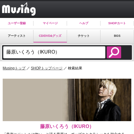
ユーザー登録
マイページ
ヘルプ
SHOPカート
アーティスト
CD/DVD&グッズ
チケット
BGS
Musingトップ
／
SHOPトップページ
／ 検索結果
藤原いくろう（IKURO）