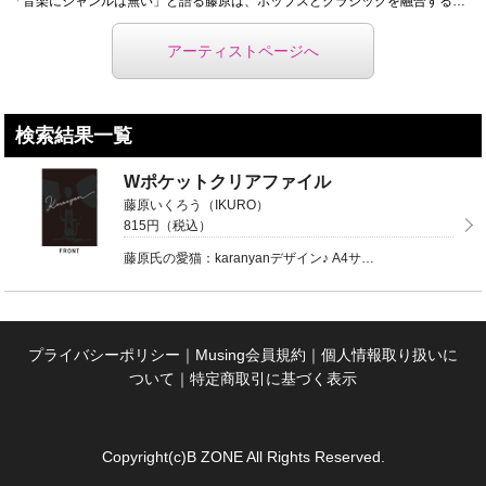
「音楽にジャンルは無い」と語る藤原は、ポップスとクラシックを融合するオーケストレーションを得意とし、 ...
アーティストページへ
検索結果一覧
Wポケットクリアファイル
藤原いくろう（IKURO）
815円（税込）
藤原氏の愛猫：karanyanデザイン♪ A4サイズはもちろん、開くとA3サイズの用紙まで ...
プライバシーポリシー
｜
Musing会員規約
｜
個人情報取り扱いに
ついて
｜
特定商取引に基づく表示
Copyright(c)B ZONE All Rights Reserved.