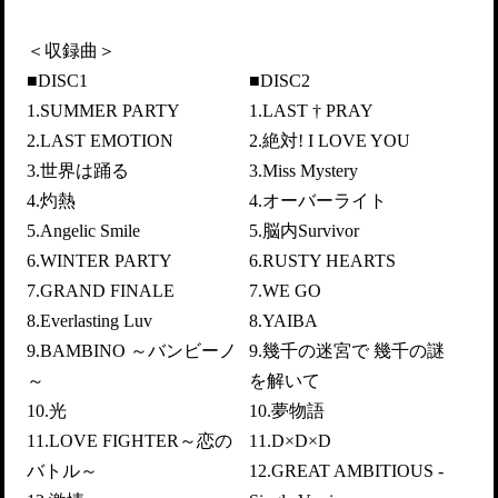
＜収録曲＞
■DISC1
■DISC2
1.SUMMER PARTY
1.LAST † PRAY
2.LAST EMOTION
2.絶対! I LOVE YOU
3.世界は踊る
3.Miss Mystery
4.灼熱
4.オーバーライト
5.Angelic Smile
5.脳内Survivor
6.WINTER PARTY
6.RUSTY HEARTS
7.GRAND FINALE
7.WE GO
8.Everlasting Luv
8.YAIBA
9.BAMBINO ～バンビーノ
9.幾千の迷宮で 幾千の謎
～
を解いて
10.光
10.夢物語
11.LOVE FIGHTER～恋の
11.D×D×D
バトル～
12.GREAT AMBITIOUS -