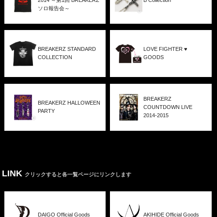
2014 ～第1回 BREAKERZ
B Collection
ソロ報告会～
BREAKERZ STANDARD
LOVE FIGHTER ♥
COLLECTION
GOODS
BREAKERZ
BREAKERZ HALLOWEEN
COUNTDOWN LIVE
PARTY
2014-2015
LINK
クリックすると各一覧ページにリンクします
DAIGO Official Goods
AKIHIDE Official Goods