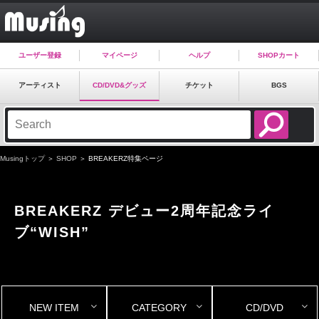
ユーザー登録
マイページ
ヘルプ
SHOPカート
アーティスト
CD/DVD&グッズ
チケット
BGS
Musingトップ
＞
SHOP
＞ BREAKERZ特集ページ
BREAKERZ デビュー2周年記念ライ
ブ“WISH”
NEW ITEM
CATEGORY
CD/DVD