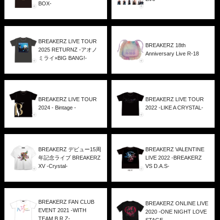
BOX-
BREAKERZ LIVE TOUR
BREAKERZ 18th
2025 RETURNZ -アオノ
Anniversary Live R-18
ミライ×BIG BANG!-
BREAKERZ LIVE TOUR
BREAKERZ LIVE TOUR
2024 - Bintage -
2022 -LIKE A CRYSTAL-
BREAKERZ デビュー15周
BREAKERZ VALENTINE
年記念ライブ BREAKERZ
LIVE 2022 -BREAKERZ
XV -Crystal-
VS D.A.S-
BREAKERZ FAN CLUB
BREAKERZ ONLINE LIVE
EVENT 2021 -WITH
2020 -ONE NIGHT LOVE
TEAM B.R.Z-