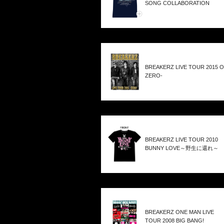
SONG COLLABORATION
BREAKERZ LIVE TOUR 2015 O
ZERO-
BREAKERZ LIVE TOUR 2010
BUNNY LOVE～野生に還れ～
BREAKERZ ONE MAN LIVE
TOUR 2008 BIG BANG!