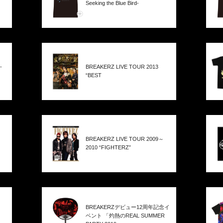
Seeking the Blue Bird-
-
BREAKERZ LIVE TOUR 2013
“BEST
BREAKERZ LIVE TOUR 2009～
2010 “FIGHTERZ”
BREAKERZデビュー12周年記念イ
ベント 「灼熱のREAL SUMMER