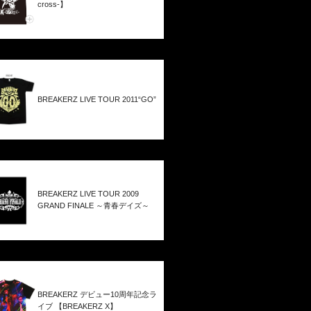
cross-】
BREAKERZ LIVE TOUR 2011“GO”
BREAKERZ LIVE TOUR 2009
GRAND FINALE ～青春デイズ～
BREAKERZ デビュー10周年記念ラ
イブ 【BREAKERZ X】