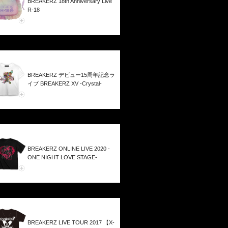
BREAKERZ 18th Anniversary Live
R-18
BREAKERZ デビュー15周年記念ラ
イブ BREAKERZ XV -Crystal-
BREAKERZ ONLINE LIVE 2020 -
ONE NIGHT LOVE STAGE-
BREAKERZ LIVE TOUR 2017 【X-