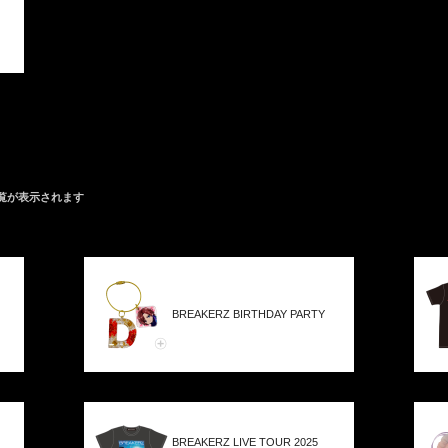
覧が表示されます
BREAKERZ BIRTHDAY PARTY
BREAKERZ LIVE TOUR 2025