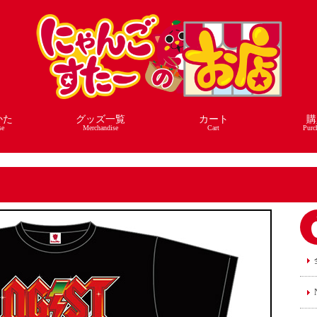
かた
グッズ一覧
カート
購
se
Merchandise
Cart
Purc