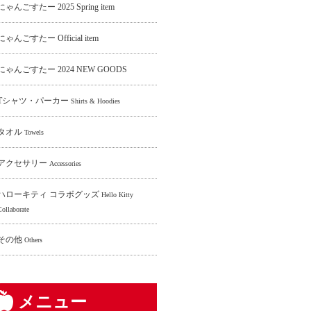
にゃんごすたー 2025 Spring item
にゃんごすたー Official item
にゃんごすたー 2024 NEW GOODS
Tシャツ・パーカー
Shirts & Hoodies
タオル
Towels
アクセサリー
Accessories
ハローキティ コラボグッズ
Hello Kitty
Collaborate
その他
Others
メニュー