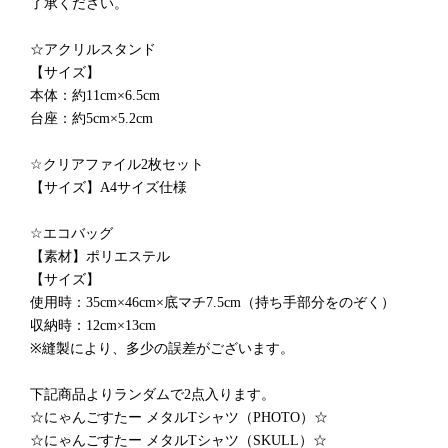
了承ください。
☆アクリルスタンド
【サイズ】
本体：約11cm×6.5cm
台座：約5cm×5.2cm
☆クリアファイル2枚セット
【サイズ】A4サイズ仕様
☆エコバッグ
【素材】ポリエステル
【サイズ】
使用時：35cm×46cm×底マチ7.5cm（持ち手部分をのぞく）
収納時：12cm×13cm
※縫製により、多少の誤差がございます。
下記商品よりランダムで2点入ります。
☆にゃんごすたー メタルTシャツ（PHOTO）☆
☆にゃんごすたー メタルTシャツ（SKULL）☆