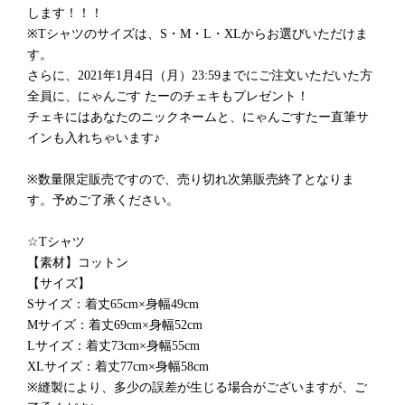
します！！！
※Tシャツのサイズは、S・M・L・XLからお選びいただけま
す。
さらに、2021年1月4日（月）23:59までにご注文いただいた方
全員に、にゃんごす たーのチェキもプレゼント！
チェキにはあなたのニックネームと、にゃんごすたー直筆サ
インも入れちゃいます♪
※数量限定販売ですので、売り切れ次第販売終了となりま
す。予めご了承ください。
☆Tシャツ
【素材】コットン
【サイズ】
Sサイズ：着丈65cm×身幅49cm
Mサイズ：着丈69cm×身幅52cm
Lサイズ：着丈73cm×身幅55cm
XLサイズ：着丈77cm×身幅58cm
※縫製により、多少の誤差が生じる場合がございますが、ご