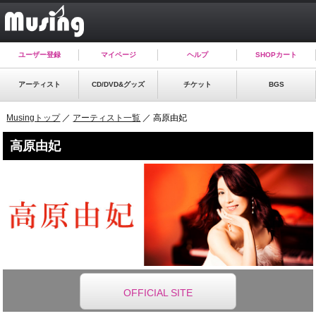
ユーザー登録
マイページ
ヘルプ
SHOPカート
アーティスト
CD/DVD&グッズ
チケット
BGS
Musingトップ
／
アーティスト一覧
／ 高原由妃
高原由妃
OFFICIAL SITE