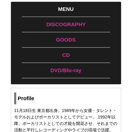
MENU
DISCOGRAPHY
GOODS
CD
DVD/Blu-ray
Profile
11月18日生 東京都出身。1989年から女優・タレント・
モデルおよびボーカリストとしてデビュー。 1992年以
降、ボーカリストとしての才能を開花させ、それまでの
活動と平行しレコーディングやライブの現場で活躍。