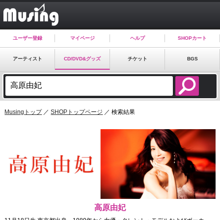
ユーザー登録
マイページ
ヘルプ
SHOPカート
アーティスト
CD/DVD&グッズ
チケット
BGS
Musingトップ
／
SHOPトップページ
／ 検索結果
高原由妃