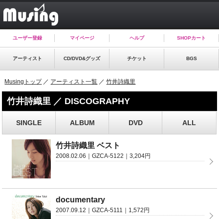
ユーザー登録
マイページ
ヘルプ
SHOPカート
アーティスト
CD/DVD&グッズ
チケット
BGS
Musingトップ
／
アーティスト一覧
／
竹井詩織里
竹井詩織里 ／ DISCOGRAPHY
SINGLE
ALBUM
DVD
ALL
竹井詩織里 ベスト
2008.02.06｜GZCA-5122｜3,204円
documentary
2007.09.12｜GZCA-5111｜1,572円