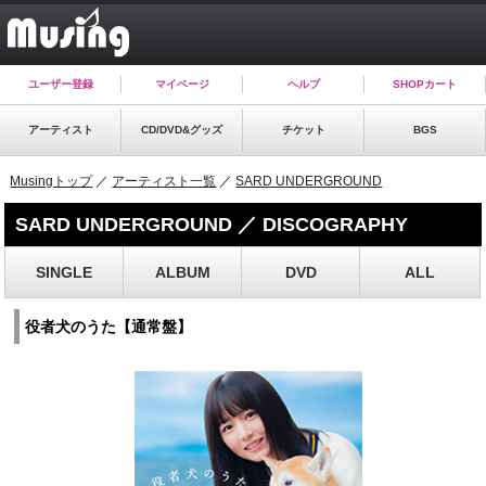
ユーザー登録
マイページ
ヘルプ
SHOPカート
アーティスト
CD/DVD&グッズ
チケット
BGS
Musingトップ
／
アーティスト一覧
／
SARD UNDERGROUND
SARD UNDERGROUND ／ DISCOGRAPHY
SINGLE
ALBUM
DVD
ALL
役者犬のうた【通常盤】