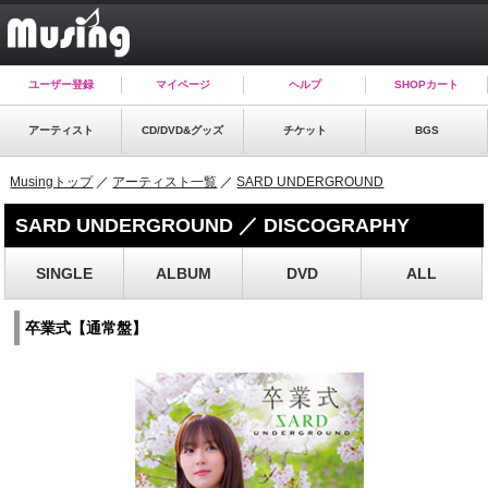
ユーザー登録
マイページ
ヘルプ
SHOPカート
アーティスト
CD/DVD&グッズ
チケット
BGS
Musingトップ
／
アーティスト一覧
／
SARD UNDERGROUND
SARD UNDERGROUND ／ DISCOGRAPHY
SINGLE
ALBUM
DVD
ALL
卒業式【通常盤】