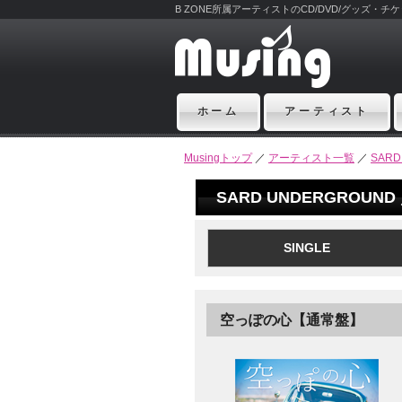
B ZONE所属アーティストのCD/DVD/グッズ・
ホーム
アーティスト
Musingトップ
／
アーティスト一覧
／
SARD
SARD UNDERGROUND 
SINGLE
空っぽの心【通常盤】