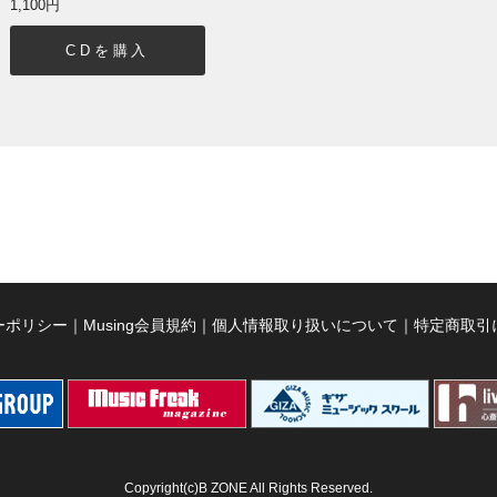
1,100円
CDを購入
ーポリシー
｜
Musing会員規約
｜
個人情報取り扱いについて
｜
特定商取引
Copyright(c)B ZONE All Rights Reserved.