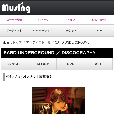
ユーザー登録
マイページ
ヘルプ
SHOPカート
アーティスト
CD/DVD&グッズ
チケット
BGS
Musingトップ
／
アーティスト一覧
／
SARD UNDERGROUND
SARD UNDERGROUND ／ DISCOGRAPHY
SINGLE
ALBUM
DVD
ALL
少しづつ 少しづつ【通常盤】