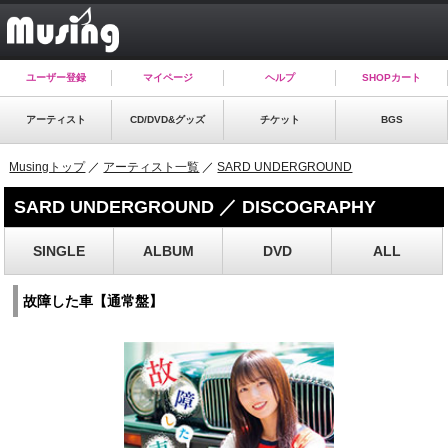
ユーザー登録
マイページ
ヘルプ
SHOPカート
アーティスト
CD/DVD&グッズ
チケット
BGS
Musingトップ
／
アーティスト一覧
／
SARD UNDERGROUND
SARD UNDERGROUND ／ DISCOGRAPHY
SINGLE
ALBUM
DVD
ALL
故障した車【通常盤】