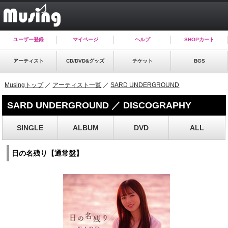
ユーザー登録
マイページ
ヘルプ
SHOPカート
アーティスト
CD/DVD&グッズ
チケット
BGS
Musingトップ
／
アーティスト一覧
／
SARD UNDERGROUND
SARD UNDERGROUND ／ DISCOGRAPHY
SINGLE
ALBUM
DVD
ALL
日の名残り【通常盤】