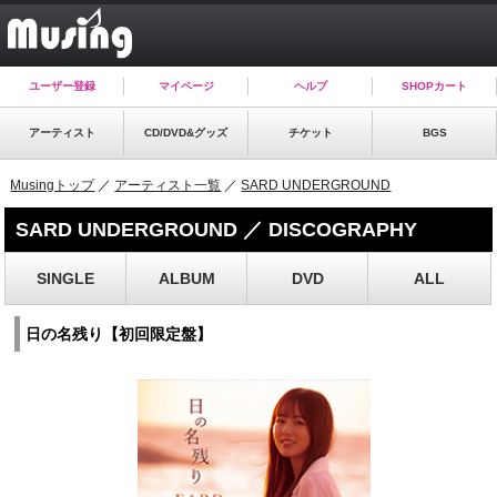
ユーザー登録
マイページ
ヘルプ
SHOPカート
アーティスト
CD/DVD&グッズ
チケット
BGS
Musingトップ
／
アーティスト一覧
／
SARD UNDERGROUND
SARD UNDERGROUND ／ DISCOGRAPHY
SINGLE
ALBUM
DVD
ALL
日の名残り【初回限定盤】