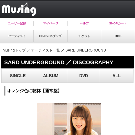
ユーザー登録
マイページ
ヘルプ
SHOPカート
アーティスト
CD/DVD&グッズ
チケット
BGS
Musingトップ
／
アーティスト一覧
／
SARD UNDERGROUND
SARD UNDERGROUND ／ DISCOGRAPHY
SINGLE
ALBUM
DVD
ALL
オレンジ色に乾杯【通常盤】