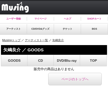
ユーザー登録
マイページ
ヘルプ
SHOPカート
アーティスト
CD/DVD&グッズ
チケット
BGS
Musingトップ
／
アーティスト一覧
／
矢嶋良介
矢嶋良介 ／ GOODS
GOODS
CD
DVD/Blu-ray
TOP
販売中の商品はありません
ページのトップへ