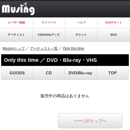
ユーザー登録
マイページ
ヘルプ
SHOPカート
アーティスト
CD/DVD&グッズ
チケット
BGS
Musingトップ
／
アーティスト一覧
／
Only this time
Only this time ／ DVD・Blu-ray・VHS
GOODS
CD
DVD/Blu-ray
TOP
販売中の商品はありません
ページのトップへ