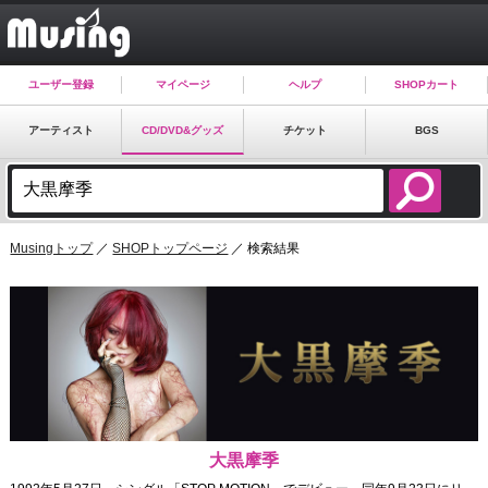
ユーザー登録
マイページ
ヘルプ
SHOPカート
アーティスト
CD/DVD&グッズ
チケット
BGS
Musingトップ
／
SHOPトップページ
／ 検索結果
大黒摩季