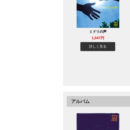
ミドリの声
1,047円
詳しく見る
アルバム