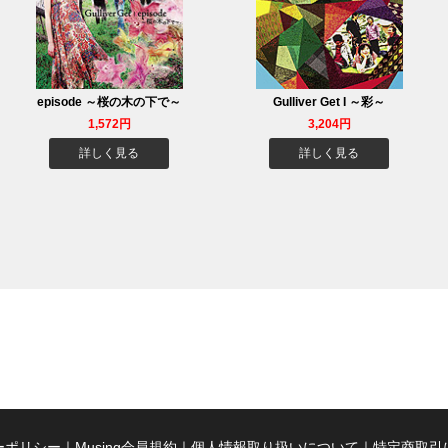
episode ～桜の木の下で～
Gulliver Get I ～彩～
1,572円
3,204円
詳しく見る
詳しく見る
ーポリシー
｜
Musing会員規約
｜
個人情報取り扱いについて
｜
特定商取引