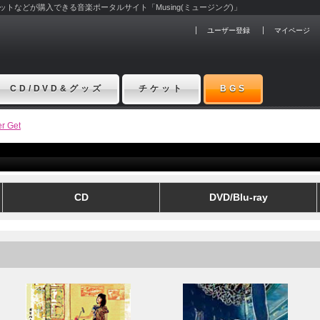
チケットなどが購入できる音楽ポータルサイト「Musing(ミュージング)」
ユーザー登録
マイページ
CD/DVD&グッズ
チケット
BGS
er Get
CD
DVD/Blu-ray